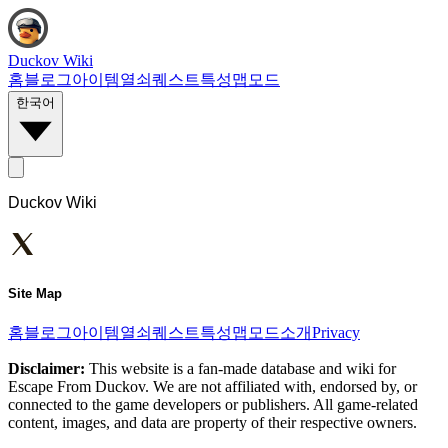
Duckov Wiki
홈
블로그
아이템
열쇠
퀘스트
특성
맵
모드
한국어
Duckov Wiki
Site Map
홈
블로그
아이템
열쇠
퀘스트
특성
맵
모드
소개
Privacy
Disclaimer:
This website is a fan-made database and wiki for
Escape From Duckov. We are not affiliated with, endorsed by, or
connected to the game developers or publishers. All game-related
content, images, and data are property of their respective owners.