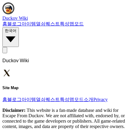
Duckov Wiki
홈
블로그
아이템
열쇠
퀘스트
특성
맵
모드
한국어
Duckov Wiki
Site Map
홈
블로그
아이템
열쇠
퀘스트
특성
맵
모드
소개
Privacy
Disclaimer:
This website is a fan-made database and wiki for
Escape From Duckov. We are not affiliated with, endorsed by, or
connected to the game developers or publishers. All game-related
content, images, and data are property of their respective owners.