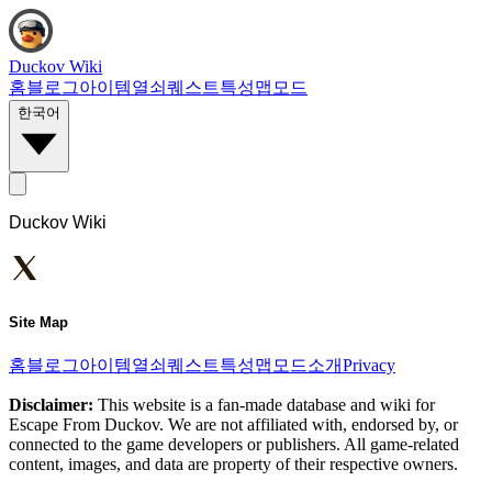
Duckov Wiki
홈
블로그
아이템
열쇠
퀘스트
특성
맵
모드
한국어
Duckov Wiki
Site Map
홈
블로그
아이템
열쇠
퀘스트
특성
맵
모드
소개
Privacy
Disclaimer:
This website is a fan-made database and wiki for
Escape From Duckov. We are not affiliated with, endorsed by, or
connected to the game developers or publishers. All game-related
content, images, and data are property of their respective owners.