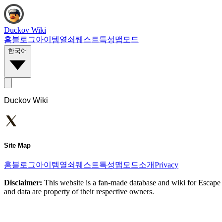
Duckov Wiki
홈
블로그
아이템
열쇠
퀘스트
특성
맵
모드
한국어
Duckov Wiki
Site Map
홈
블로그
아이템
열쇠
퀘스트
특성
맵
모드
소개
Privacy
Disclaimer:
This website is a fan-made database and wiki for Escape 
and data are property of their respective owners.