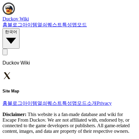
Duckov Wiki
홈
블로그
아이템
열쇠
퀘스트
특성
맵
모드
한국어
Duckov Wiki
Site Map
홈
블로그
아이템
열쇠
퀘스트
특성
맵
모드
소개
Privacy
Disclaimer:
This website is a fan-made database and wiki for
Escape From Duckov. We are not affiliated with, endorsed by, or
connected to the game developers or publishers. All game-related
content, images, and data are property of their respective owners.