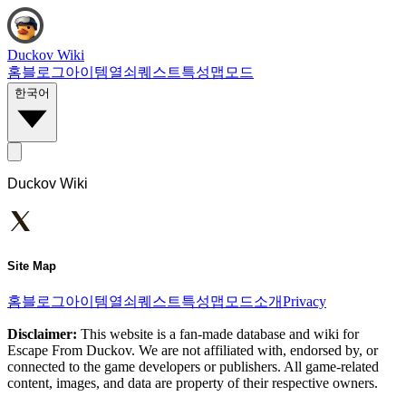
Duckov Wiki
홈
블로그
아이템
열쇠
퀘스트
특성
맵
모드
한국어
Duckov Wiki
Site Map
홈
블로그
아이템
열쇠
퀘스트
특성
맵
모드
소개
Privacy
Disclaimer:
This website is a fan-made database and wiki for
Escape From Duckov. We are not affiliated with, endorsed by, or
connected to the game developers or publishers. All game-related
content, images, and data are property of their respective owners.