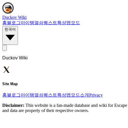
Duckov Wiki
홈
블로그
아이템
열쇠
퀘스트
특성
맵
모드
한국어
Duckov Wiki
Site Map
홈
블로그
아이템
열쇠
퀘스트
특성
맵
모드
소개
Privacy
Disclaimer:
This website is a fan-made database and wiki for Escape 
and data are property of their respective owners.