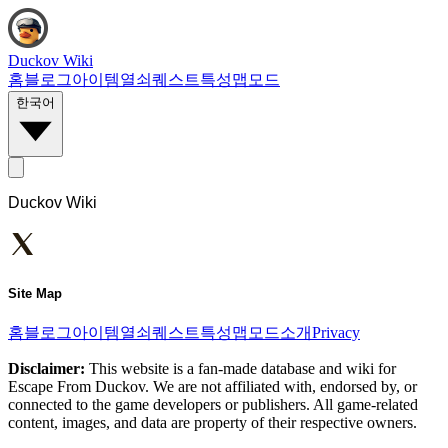
Duckov Wiki
홈
블로그
아이템
열쇠
퀘스트
특성
맵
모드
한국어
Duckov Wiki
Site Map
홈
블로그
아이템
열쇠
퀘스트
특성
맵
모드
소개
Privacy
Disclaimer:
This website is a fan-made database and wiki for
Escape From Duckov. We are not affiliated with, endorsed by, or
connected to the game developers or publishers. All game-related
content, images, and data are property of their respective owners.