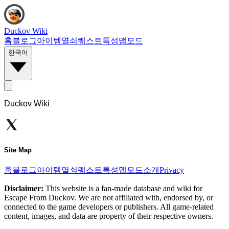
Duckov Wiki
홈
블로그
아이템
열쇠
퀘스트
특성
맵
모드
한국어
Duckov Wiki
Site Map
홈
블로그
아이템
열쇠
퀘스트
특성
맵
모드
소개
Privacy
Disclaimer:
This website is a fan-made database and wiki for
Escape From Duckov. We are not affiliated with, endorsed by, or
connected to the game developers or publishers. All game-related
content, images, and data are property of their respective owners.