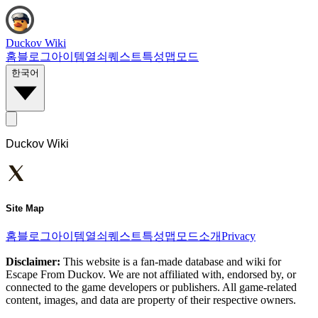
Duckov Wiki
홈
블로그
아이템
열쇠
퀘스트
특성
맵
모드
한국어
Duckov Wiki
Site Map
홈
블로그
아이템
열쇠
퀘스트
특성
맵
모드
소개
Privacy
Disclaimer:
This website is a fan-made database and wiki for
Escape From Duckov. We are not affiliated with, endorsed by, or
connected to the game developers or publishers. All game-related
content, images, and data are property of their respective owners.