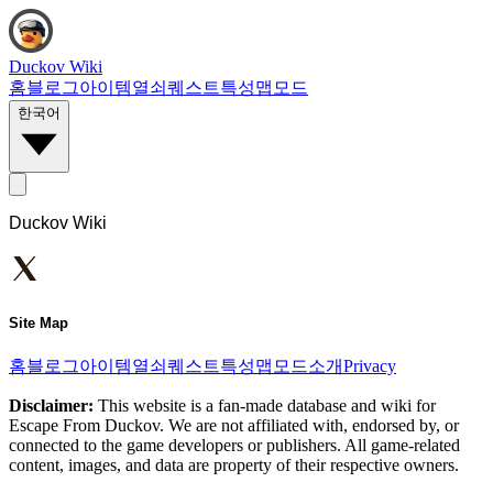
Duckov Wiki
홈
블로그
아이템
열쇠
퀘스트
특성
맵
모드
한국어
Duckov Wiki
Site Map
홈
블로그
아이템
열쇠
퀘스트
특성
맵
모드
소개
Privacy
Disclaimer:
This website is a fan-made database and wiki for
Escape From Duckov. We are not affiliated with, endorsed by, or
connected to the game developers or publishers. All game-related
content, images, and data are property of their respective owners.