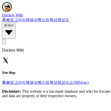
Duckov Wiki
홈
블로그
아이템
열쇠
퀘스트
특성
맵
모드
한국어
Duckov Wiki
Site Map
홈
블로그
아이템
열쇠
퀘스트
특성
맵
모드
소개
Privacy
Disclaimer:
This website is a fan-made database and wiki for Escape 
and data are property of their respective owners.