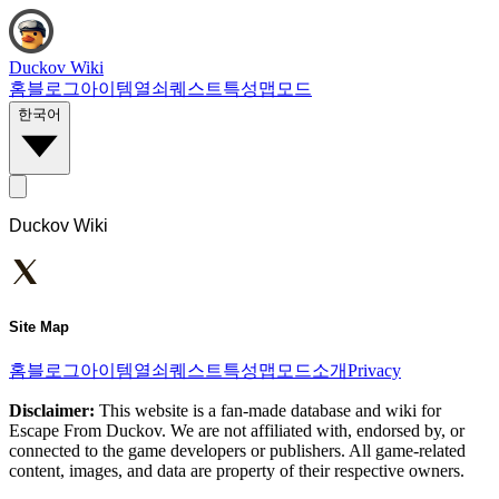
Duckov Wiki
홈
블로그
아이템
열쇠
퀘스트
특성
맵
모드
한국어
Duckov Wiki
Site Map
홈
블로그
아이템
열쇠
퀘스트
특성
맵
모드
소개
Privacy
Disclaimer:
This website is a fan-made database and wiki for
Escape From Duckov. We are not affiliated with, endorsed by, or
connected to the game developers or publishers. All game-related
content, images, and data are property of their respective owners.