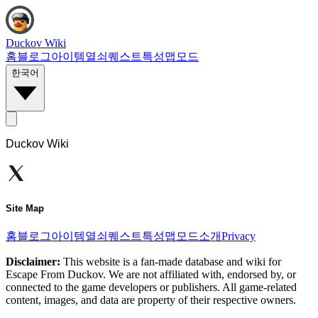
Duckov Wiki
홈
블로그
아이템
열쇠
퀘스트
특성
맵
모드
한국어
Duckov Wiki
Site Map
홈
블로그
아이템
열쇠
퀘스트
특성
맵
모드
소개
Privacy
Disclaimer:
This website is a fan-made database and wiki for
Escape From Duckov. We are not affiliated with, endorsed by, or
connected to the game developers or publishers. All game-related
content, images, and data are property of their respective owners.