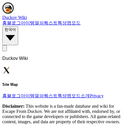
Duckov Wiki
홈
블로그
아이템
열쇠
퀘스트
특성
맵
모드
한국어
Duckov Wiki
Site Map
홈
블로그
아이템
열쇠
퀘스트
특성
맵
모드
소개
Privacy
Disclaimer:
This website is a fan-made database and wiki for
Escape From Duckov. We are not affiliated with, endorsed by, or
connected to the game developers or publishers. All game-related
content, images, and data are property of their respective owners.