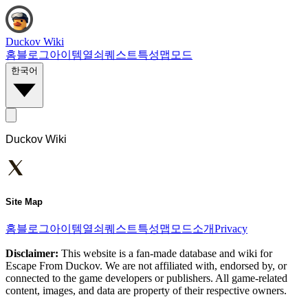
Duckov Wiki
홈
블로그
아이템
열쇠
퀘스트
특성
맵
모드
한국어
Duckov Wiki
Site Map
홈
블로그
아이템
열쇠
퀘스트
특성
맵
모드
소개
Privacy
Disclaimer:
This website is a fan-made database and wiki for
Escape From Duckov. We are not affiliated with, endorsed by, or
connected to the game developers or publishers. All game-related
content, images, and data are property of their respective owners.