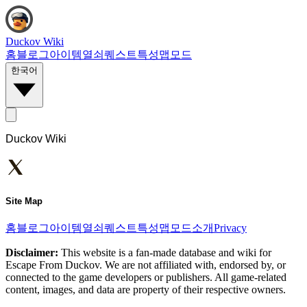
Duckov Wiki
홈
블로그
아이템
열쇠
퀘스트
특성
맵
모드
한국어
Duckov Wiki
Site Map
홈
블로그
아이템
열쇠
퀘스트
특성
맵
모드
소개
Privacy
Disclaimer:
This website is a fan-made database and wiki for
Escape From Duckov. We are not affiliated with, endorsed by, or
connected to the game developers or publishers. All game-related
content, images, and data are property of their respective owners.