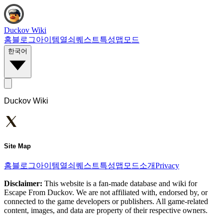
Duckov Wiki
홈
블로그
아이템
열쇠
퀘스트
특성
맵
모드
한국어
Duckov Wiki
Site Map
홈
블로그
아이템
열쇠
퀘스트
특성
맵
모드
소개
Privacy
Disclaimer:
This website is a fan-made database and wiki for
Escape From Duckov. We are not affiliated with, endorsed by, or
connected to the game developers or publishers. All game-related
content, images, and data are property of their respective owners.