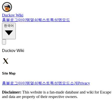
Duckov Wiki
홈
블로그
아이템
열쇠
퀘스트
특성
맵
모드
한국어
Duckov Wiki
Site Map
홈
블로그
아이템
열쇠
퀘스트
특성
맵
모드
소개
Privacy
Disclaimer:
This website is a fan-made database and wiki for Escape 
and data are property of their respective owners.