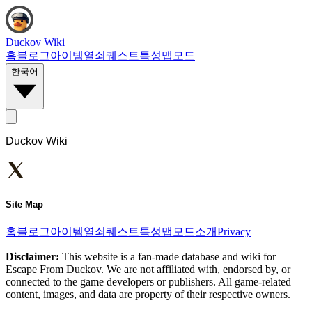
Duckov Wiki
홈
블로그
아이템
열쇠
퀘스트
특성
맵
모드
한국어
Duckov Wiki
Site Map
홈
블로그
아이템
열쇠
퀘스트
특성
맵
모드
소개
Privacy
Disclaimer:
This website is a fan-made database and wiki for
Escape From Duckov. We are not affiliated with, endorsed by, or
connected to the game developers or publishers. All game-related
content, images, and data are property of their respective owners.