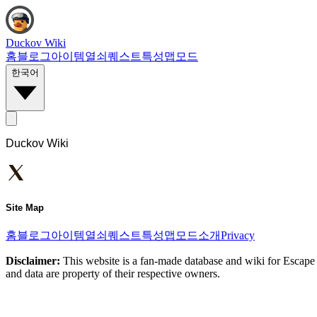
Duckov Wiki
홈
블로그
아이템
열쇠
퀘스트
특성
맵
모드
한국어
Duckov Wiki
Site Map
홈
블로그
아이템
열쇠
퀘스트
특성
맵
모드
소개
Privacy
Disclaimer:
This website is a fan-made database and wiki for Escape 
and data are property of their respective owners.