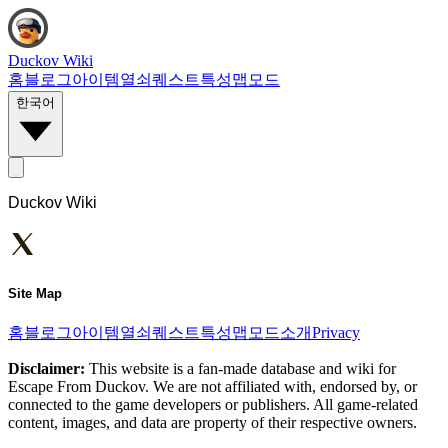
Duckov Wiki
홈
블로그
아이템
열쇠
퀘스트
특성
맵
모드
한국어
Duckov Wiki
Site Map
홈
블로그
아이템
열쇠
퀘스트
특성
맵
모드
소개
Privacy
Disclaimer:
This website is a fan-made database and wiki for
Escape From Duckov. We are not affiliated with, endorsed by, or
connected to the game developers or publishers. All game-related
content, images, and data are property of their respective owners.