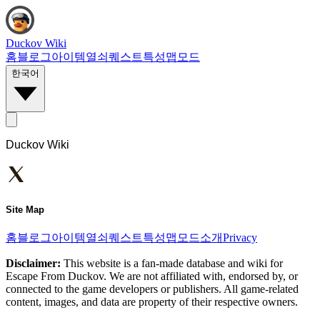
Duckov Wiki
홈
블로그
아이템
열쇠
퀘스트
특성
맵
모드
한국어
Duckov Wiki
Site Map
홈
블로그
아이템
열쇠
퀘스트
특성
맵
모드
소개
Privacy
Disclaimer:
This website is a fan-made database and wiki for
Escape From Duckov. We are not affiliated with, endorsed by, or
connected to the game developers or publishers. All game-related
content, images, and data are property of their respective owners.