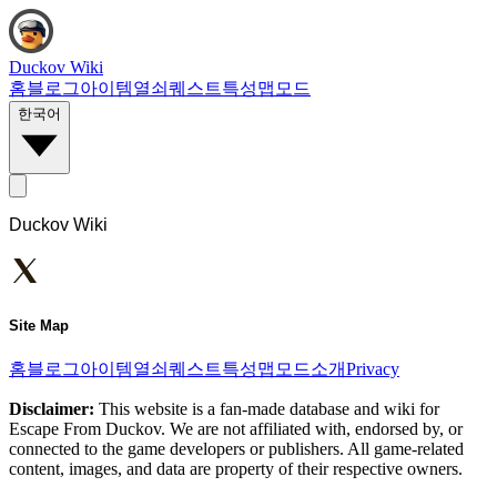
Duckov Wiki
홈
블로그
아이템
열쇠
퀘스트
특성
맵
모드
한국어
Duckov Wiki
Site Map
홈
블로그
아이템
열쇠
퀘스트
특성
맵
모드
소개
Privacy
Disclaimer:
This website is a fan-made database and wiki for
Escape From Duckov. We are not affiliated with, endorsed by, or
connected to the game developers or publishers. All game-related
content, images, and data are property of their respective owners.