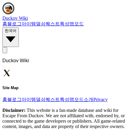
Duckov Wiki
홈
블로그
아이템
열쇠
퀘스트
특성
맵
모드
한국어
Duckov Wiki
Site Map
홈
블로그
아이템
열쇠
퀘스트
특성
맵
모드
소개
Privacy
Disclaimer:
This website is a fan-made database and wiki for
Escape From Duckov. We are not affiliated with, endorsed by, or
connected to the game developers or publishers. All game-related
content, images, and data are property of their respective owners.