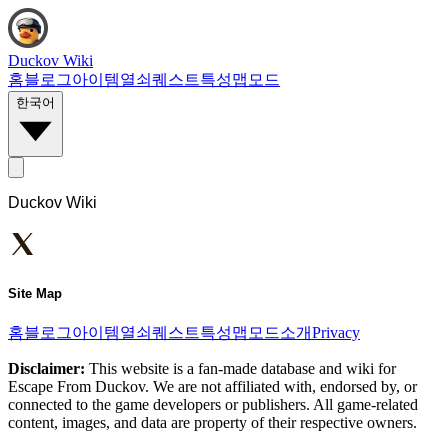
Duckov Wiki
홈
블로그
아이템
열쇠
퀘스트
특성
맵
모드
한국어
Duckov Wiki
Site Map
홈
블로그
아이템
열쇠
퀘스트
특성
맵
모드
소개
Privacy
Disclaimer:
This website is a fan-made database and wiki for
Escape From Duckov. We are not affiliated with, endorsed by, or
connected to the game developers or publishers. All game-related
content, images, and data are property of their respective owners.