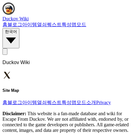
Duckov Wiki
홈
블로그
아이템
열쇠
퀘스트
특성
맵
모드
한국어
Duckov Wiki
Site Map
홈
블로그
아이템
열쇠
퀘스트
특성
맵
모드
소개
Privacy
Disclaimer:
This website is a fan-made database and wiki for
Escape From Duckov. We are not affiliated with, endorsed by, or
connected to the game developers or publishers. All game-related
content, images, and data are property of their respective owners.