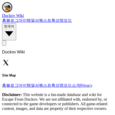
Duckov Wiki
홈
블로그
아이템
열쇠
퀘스트
특성
맵
모드
한국어
Duckov Wiki
Site Map
홈
블로그
아이템
열쇠
퀘스트
특성
맵
모드
소개
Privacy
Disclaimer:
This website is a fan-made database and wiki for
Escape From Duckov. We are not affiliated with, endorsed by, or
connected to the game developers or publishers. All game-related
content, images, and data are property of their respective owners.