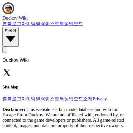
Duckov Wiki
홈
블로그
아이템
열쇠
퀘스트
특성
맵
모드
한국어
Duckov Wiki
Site Map
홈
블로그
아이템
열쇠
퀘스트
특성
맵
모드
소개
Privacy
Disclaimer:
This website is a fan-made database and wiki for
Escape From Duckov. We are not affiliated with, endorsed by, or
connected to the game developers or publishers. All game-related
content, images, and data are property of their respective owners.