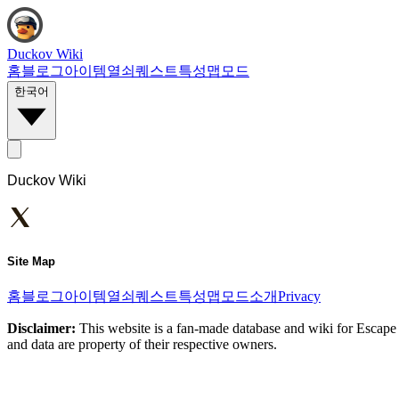
Duckov Wiki
홈
블로그
아이템
열쇠
퀘스트
특성
맵
모드
한국어
Duckov Wiki
Site Map
홈
블로그
아이템
열쇠
퀘스트
특성
맵
모드
소개
Privacy
Disclaimer:
This website is a fan-made database and wiki for Escape 
and data are property of their respective owners.