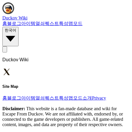
Duckov Wiki
홈
블로그
아이템
열쇠
퀘스트
특성
맵
모드
한국어
Duckov Wiki
Site Map
홈
블로그
아이템
열쇠
퀘스트
특성
맵
모드
소개
Privacy
Disclaimer:
This website is a fan-made database and wiki for
Escape From Duckov. We are not affiliated with, endorsed by, or
connected to the game developers or publishers. All game-related
content, images, and data are property of their respective owners.