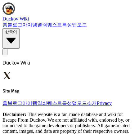
Duckov Wiki
홈
블로그
아이템
열쇠
퀘스트
특성
맵
모드
한국어
Duckov Wiki
Site Map
홈
블로그
아이템
열쇠
퀘스트
특성
맵
모드
소개
Privacy
Disclaimer:
This website is a fan-made database and wiki for
Escape From Duckov. We are not affiliated with, endorsed by, or
connected to the game developers or publishers. All game-related
content, images, and data are property of their respective owners.