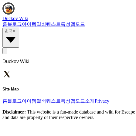
Duckov Wiki
홈
블로그
아이템
열쇠
퀘스트
특성
맵
모드
한국어
Duckov Wiki
Site Map
홈
블로그
아이템
열쇠
퀘스트
특성
맵
모드
소개
Privacy
Disclaimer:
This website is a fan-made database and wiki for Escape 
and data are property of their respective owners.