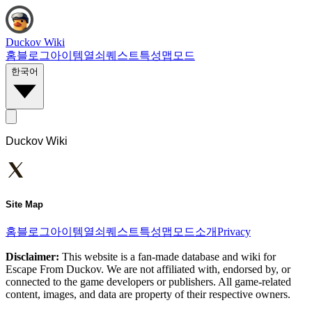
Duckov Wiki
홈
블로그
아이템
열쇠
퀘스트
특성
맵
모드
한국어
Duckov Wiki
Site Map
홈
블로그
아이템
열쇠
퀘스트
특성
맵
모드
소개
Privacy
Disclaimer:
This website is a fan-made database and wiki for
Escape From Duckov. We are not affiliated with, endorsed by, or
connected to the game developers or publishers. All game-related
content, images, and data are property of their respective owners.