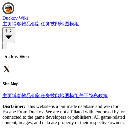
Duckov Wiki
主页
博客
物品
钥匙
任务
技能
地图
模组
中文
Duckov Wiki
Site Map
主页
博客
物品
钥匙
任务
技能
地图
模组
关于
隐私政策
Disclaimer:
This website is a fan-made database and wiki for
Escape From Duckov. We are not affiliated with, endorsed by, or
connected to the game developers or publishers. All game-related
content, images, and data are property of their respective owners.