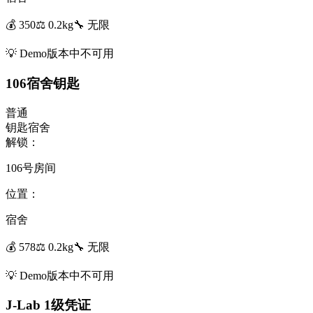
💰
350
⚖️
0.2
kg
🔧
无限
💡
Demo版本中不可用
106宿舍钥匙
普通
钥匙
宿舍
解锁：
106号房间
位置：
宿舍
💰
578
⚖️
0.2
kg
🔧
无限
💡
Demo版本中不可用
J-Lab 1级凭证