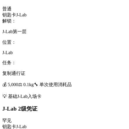
普通
钥匙卡
J-Lab
解锁：
J-Lab第一层
位置：
J-Lab
任务：
复制通行证
💰
5,000
⚖️
0.1
kg
🔧
单次使用
消耗品
💡
基础J-Lab入场卡
J-Lab 2级凭证
罕见
钥匙卡
J-Lab