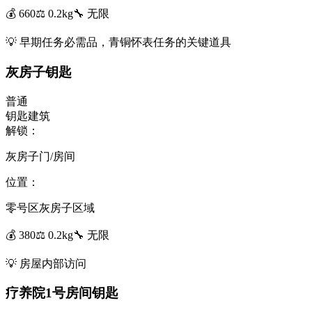
💰
660
⚖️
0.2
kg
🔧
无限
💡
早期任务必需品，青铜怀表任务的关键道具
灰房子钥匙
普通
钥匙
建筑
解锁：
灰房子门/房间
位置：
零号区灰房子区域
💰
380
⚖️
0.2
kg
🔧
无限
💡
房屋内部访问
疗养院1号房间钥匙