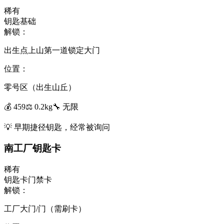
稀有
钥匙
基础
解锁：
出生点上山第一道锁定大门
位置：
零号区（出生山丘）
💰
459
⚖️
0.2
kg
🔧
无限
💡
早期捷径钥匙，经常被询问
南工厂钥匙卡
稀有
钥匙卡
门禁卡
解锁：
工厂大门/门（需刷卡）