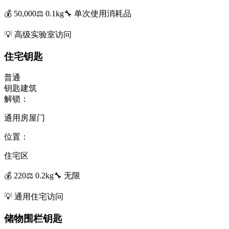
💰
50,000
⚖️
0.1
kg
🔧
单次使用
消耗品
💡
高级实验室访问
住宅钥匙
普通
钥匙
建筑
解锁：
通用房屋门
位置：
住宅区
💰
220
⚖️
0.2
kg
🔧
无限
💡
通用住宅访问
储物围栏钥匙