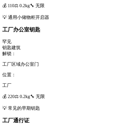
💰
110
⚖️
0.2
kg
🔧
无限
💡
通用小储物柜开启器
工厂办公室钥匙
罕见
钥匙
建筑
解锁：
工厂区域办公室门
位置：
工厂
💰
220
⚖️
0.2
kg
🔧
无限
💡
常见的早期钥匙
工厂通行证