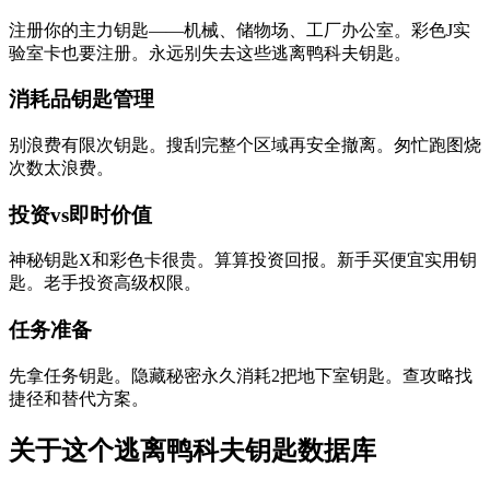
注册你的主力钥匙——机械、储物场、工厂办公室。彩色J实
验室卡也要注册。永远别失去这些逃离鸭科夫钥匙。
消耗品钥匙管理
别浪费有限次钥匙。搜刮完整个区域再安全撤离。匆忙跑图烧
次数太浪费。
投资vs即时价值
神秘钥匙X和彩色卡很贵。算算投资回报。新手买便宜实用钥
匙。老手投资高级权限。
任务准备
先拿任务钥匙。隐藏秘密永久消耗2把地下室钥匙。查攻略找
捷径和替代方案。
关于这个逃离鸭科夫钥匙数据库