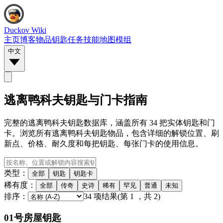
Duckov Wiki
主页
博客
物品
钥匙
任务
技能
地图
模组
中文
逃离鸭科夫钥匙与门卡指南
完整的逃离鸭科夫钥匙数据库，涵盖所有 34 把实体钥匙和门
卡。浏览所有逃离鸭科夫钥匙物品，包含详细的解锁位置、刷
新点、价格、耐久度和每把钥匙、每张门卡的使用信息。
类型：
全部
钥匙
钥匙卡
稀有度：
全部
传奇
史诗
稀有
罕见
普通
未知
排序：
34
项结果
(
第
1
，共
2
)
01号房屋钥匙