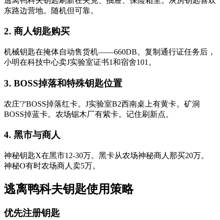
逃离鸭科夫钥匙刷新在夹克、抽屉、保险箱里。灰房钥匙喜欢
东路边营地。随机但可靠。
2
.
商人钥匙购买
机械钥匙在掩体自动售货机——660DB。复制通行证任务后，
小明在科技中心卖J实验室证书1和宿舍101。
3
.
BOSS掉落和特殊钥匙位置
农庄'?'BOSS掉落红卡。J实验室B2西南桌上有黄卡。矿洞
BOSS掉蓝卡。农场锯木厂有紫卡。记住刷新点。
4
.
黑市与商人
神秘钥匙X在黑市12-30万。黑卡从农场神秘商人那买20万。
神秘O有时农场商人卖5万。
逃离鸭科夫钥匙使用策略
优先注册钥匙