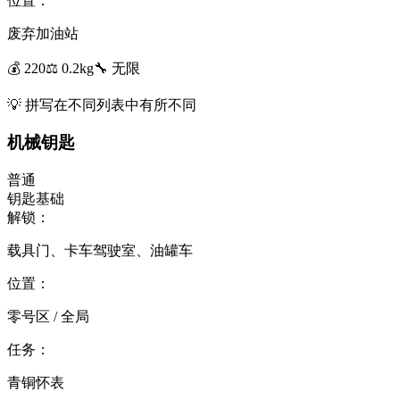
位置：
废弃加油站
💰
220
⚖️
0.2
kg
🔧
无限
💡
拼写在不同列表中有所不同
机械钥匙
普通
钥匙
基础
解锁：
载具门、卡车驾驶室、油罐车
位置：
零号区 / 全局
任务：
青铜怀表