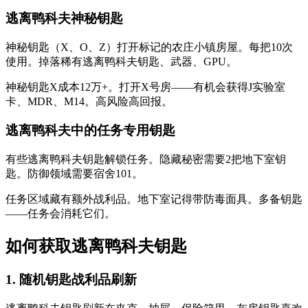
逃离鸭科夫神秘钥匙
神秘钥匙（X、O、Z）打开标记的农庄小镇房屋。每把10次
使用。掉落稀有逃离鸭科夫钥匙、武器、GPU。
神秘钥匙X成本12万+。打开X号房——有机会获得J实验室
卡、MDR、M14。高风险高回报。
逃离鸭科夫中的任务专用钥匙
有些逃离鸭科夫钥匙解锁任务。隐藏秘密需要2把地下室钥
匙。防御领域需要宿舍101。
任务区域藏有额外战利品。地下室记得带防毒面具。多备钥匙
——任务会消耗它们。
如何获取逃离鸭科夫钥匙
1
.
随机钥匙战利品刷新