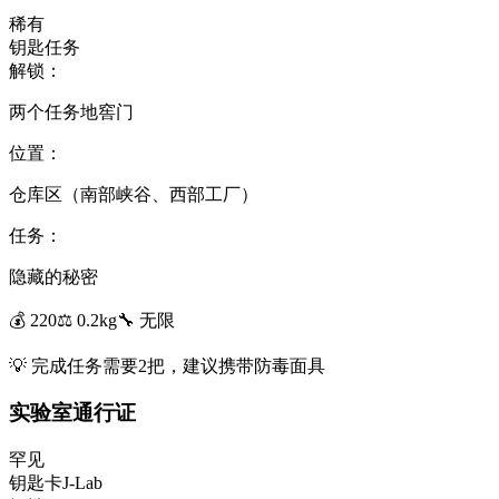
稀有
钥匙
任务
解锁：
两个任务地窖门
位置：
仓库区（南部峡谷、西部工厂）
任务：
隐藏的秘密
💰
220
⚖️
0.2
kg
🔧
无限
💡
完成任务需要2把，建议携带防毒面具
实验室通行证
罕见
钥匙卡
J-Lab