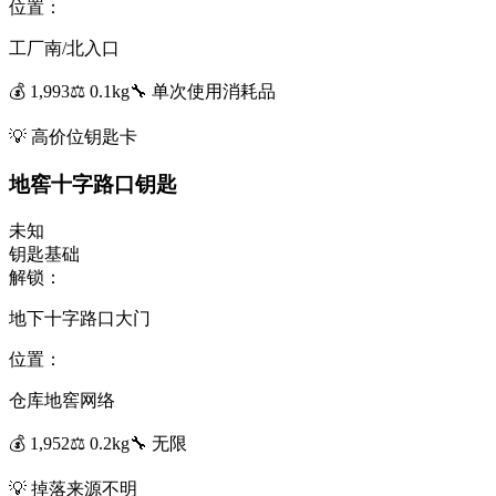
位置：
工厂南/北入口
💰
1,993
⚖️
0.1
kg
🔧
单次使用
消耗品
💡
高价位钥匙卡
地窖十字路口钥匙
未知
钥匙
基础
解锁：
地下十字路口大门
位置：
仓库地窖网络
💰
1,952
⚖️
0.2
kg
🔧
无限
💡
掉落来源不明