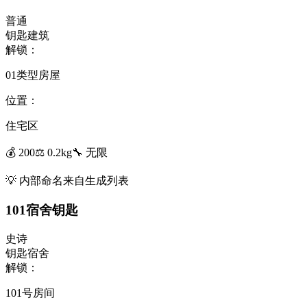
普通
钥匙
建筑
解锁：
01类型房屋
位置：
住宅区
💰
200
⚖️
0.2
kg
🔧
无限
💡
内部命名来自生成列表
101宿舍钥匙
史诗
钥匙
宿舍
解锁：
101号房间