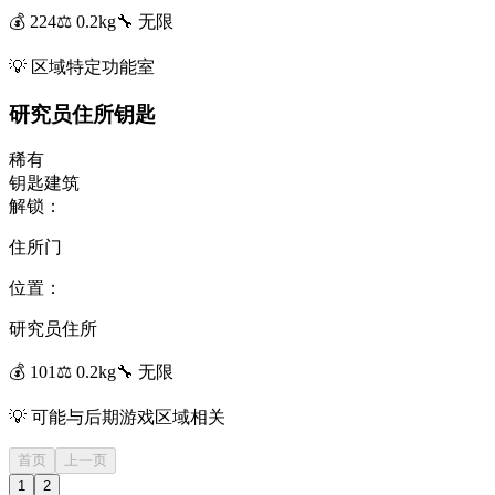
💰
224
⚖️
0.2
kg
🔧
无限
💡
区域特定功能室
研究员住所钥匙
稀有
钥匙
建筑
解锁：
住所门
位置：
研究员住所
💰
101
⚖️
0.2
kg
🔧
无限
💡
可能与后期游戏区域相关
首页
上一页
1
2