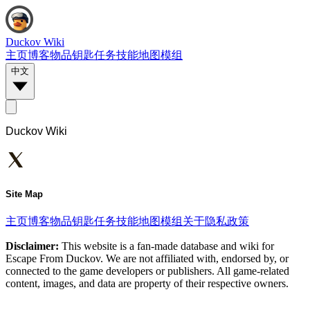
Duckov Wiki
主页
博客
物品
钥匙
任务
技能
地图
模组
中文
Duckov Wiki
Site Map
主页
博客
物品
钥匙
任务
技能
地图
模组
关于
隐私政策
Disclaimer:
This website is a fan-made database and wiki for
Escape From Duckov. We are not affiliated with, endorsed by, or
connected to the game developers or publishers. All game-related
content, images, and data are property of their respective owners.