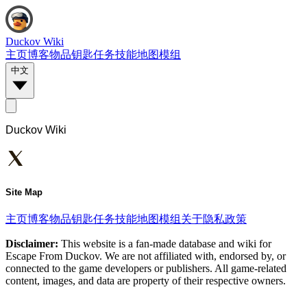
Duckov Wiki
主页
博客
物品
钥匙
任务
技能
地图
模组
中文
Duckov Wiki
Site Map
主页
博客
物品
钥匙
任务
技能
地图
模组
关于
隐私政策
Disclaimer:
This website is a fan-made database and wiki for
Escape From Duckov. We are not affiliated with, endorsed by, or
connected to the game developers or publishers. All game-related
content, images, and data are property of their respective owners.