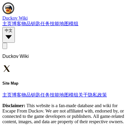
Duckov Wiki
主页
博客
物品
钥匙
任务
技能
地图
模组
中文
Duckov Wiki
Site Map
主页
博客
物品
钥匙
任务
技能
地图
模组
关于
隐私政策
Disclaimer:
This website is a fan-made database and wiki for
Escape From Duckov. We are not affiliated with, endorsed by, or
connected to the game developers or publishers. All game-related
content, images, and data are property of their respective owners.