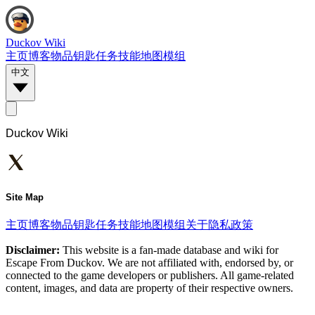
Duckov Wiki
主页
博客
物品
钥匙
任务
技能
地图
模组
中文
Duckov Wiki
Site Map
主页
博客
物品
钥匙
任务
技能
地图
模组
关于
隐私政策
Disclaimer:
This website is a fan-made database and wiki for
Escape From Duckov. We are not affiliated with, endorsed by, or
connected to the game developers or publishers. All game-related
content, images, and data are property of their respective owners.