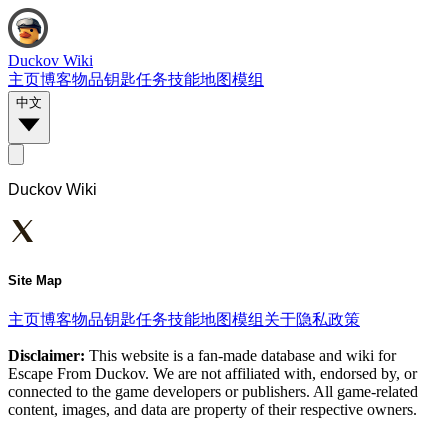
Duckov Wiki
主页
博客
物品
钥匙
任务
技能
地图
模组
中文
Duckov Wiki
Site Map
主页
博客
物品
钥匙
任务
技能
地图
模组
关于
隐私政策
Disclaimer:
This website is a fan-made database and wiki for
Escape From Duckov. We are not affiliated with, endorsed by, or
connected to the game developers or publishers. All game-related
content, images, and data are property of their respective owners.