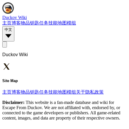
Duckov Wiki
主页
博客
物品
钥匙
任务
技能
地图
模组
中文
Duckov Wiki
Site Map
主页
博客
物品
钥匙
任务
技能
地图
模组
关于
隐私政策
Disclaimer:
This website is a fan-made database and wiki for
Escape From Duckov. We are not affiliated with, endorsed by, or
connected to the game developers or publishers. All game-related
content, images, and data are property of their respective owners.