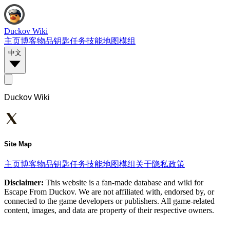
Duckov Wiki
主页
博客
物品
钥匙
任务
技能
地图
模组
中文
Duckov Wiki
Site Map
主页
博客
物品
钥匙
任务
技能
地图
模组
关于
隐私政策
Disclaimer:
This website is a fan-made database and wiki for
Escape From Duckov. We are not affiliated with, endorsed by, or
connected to the game developers or publishers. All game-related
content, images, and data are property of their respective owners.