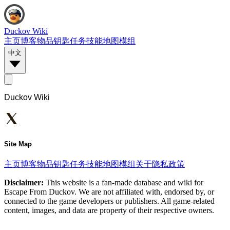
Duckov Wiki
主页
博客
物品
钥匙
任务
技能
地图
模组
中文
Duckov Wiki
Site Map
主页
博客
物品
钥匙
任务
技能
地图
模组
关于
隐私政策
Disclaimer:
This website is a fan-made database and wiki for
Escape From Duckov. We are not affiliated with, endorsed by, or
connected to the game developers or publishers. All game-related
content, images, and data are property of their respective owners.