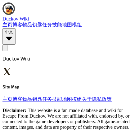
Duckov Wiki
主页
博客
物品
钥匙
任务
技能
地图
模组
中文
Duckov Wiki
Site Map
主页
博客
物品
钥匙
任务
技能
地图
模组
关于
隐私政策
Disclaimer:
This website is a fan-made database and wiki for
Escape From Duckov. We are not affiliated with, endorsed by, or
connected to the game developers or publishers. All game-related
content, images, and data are property of their respective owners.