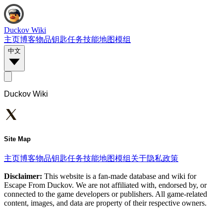
Duckov Wiki
主页
博客
物品
钥匙
任务
技能
地图
模组
中文
Duckov Wiki
Site Map
主页
博客
物品
钥匙
任务
技能
地图
模组
关于
隐私政策
Disclaimer:
This website is a fan-made database and wiki for
Escape From Duckov. We are not affiliated with, endorsed by, or
connected to the game developers or publishers. All game-related
content, images, and data are property of their respective owners.