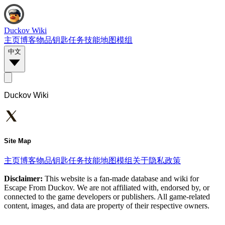
Duckov Wiki
主页
博客
物品
钥匙
任务
技能
地图
模组
中文
Duckov Wiki
Site Map
主页
博客
物品
钥匙
任务
技能
地图
模组
关于
隐私政策
Disclaimer:
This website is a fan-made database and wiki for
Escape From Duckov. We are not affiliated with, endorsed by, or
connected to the game developers or publishers. All game-related
content, images, and data are property of their respective owners.