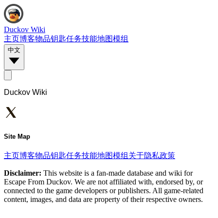
Duckov Wiki
主页
博客
物品
钥匙
任务
技能
地图
模组
中文
Duckov Wiki
Site Map
主页
博客
物品
钥匙
任务
技能
地图
模组
关于
隐私政策
Disclaimer:
This website is a fan-made database and wiki for
Escape From Duckov. We are not affiliated with, endorsed by, or
connected to the game developers or publishers. All game-related
content, images, and data are property of their respective owners.