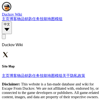
Duckov Wiki
主页
博客
物品
钥匙
任务
技能
地图
模组
中文
Duckov Wiki
Site Map
主页
博客
物品
钥匙
任务
技能
地图
模组
关于
隐私政策
Disclaimer:
This website is a fan-made database and wiki for
Escape From Duckov. We are not affiliated with, endorsed by, or
connected to the game developers or publishers. All game-related
content, images, and data are property of their respective owners.