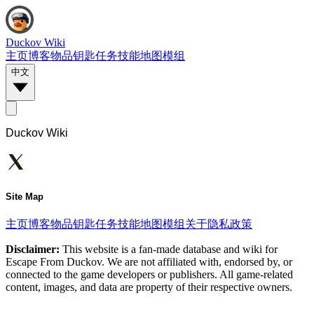
Duckov Wiki
主页
博客
物品
钥匙
任务
技能
地图
模组
中文
Duckov Wiki
Site Map
主页
博客
物品
钥匙
任务
技能
地图
模组
关于
隐私政策
Disclaimer:
This website is a fan-made database and wiki for
Escape From Duckov. We are not affiliated with, endorsed by, or
connected to the game developers or publishers. All game-related
content, images, and data are property of their respective owners.